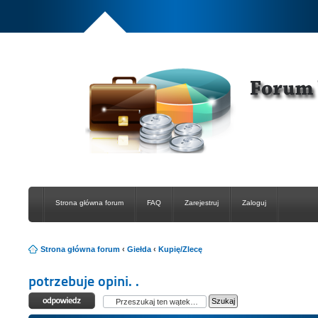
Strona główna forum
FAQ
Zarejestruj
Zaloguj
Strona główna forum
‹
Giełda
‹
Kupię/Zlecę
potrzebuje opini. .
Odpowiedz