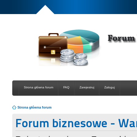
Strona główna forum
FAQ
Zarejestruj
Zaloguj
Strona główna forum
Forum biznesowe - Wa