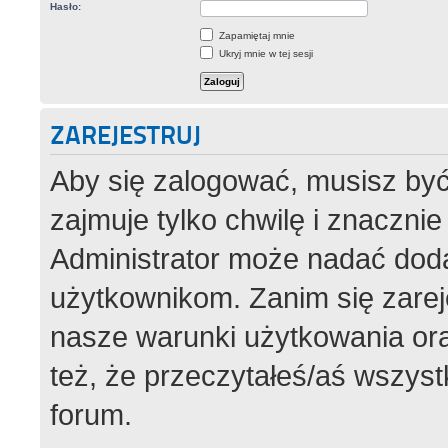
Hasło:
Zapamiętaj mnie
Ukryj mnie w tej sesji
ZAREJESTRUJ
Aby się zalogować, musisz być
zajmuje tylko chwilę i znaczni
Administrator może nadać dod
użytkownikom. Zanim się zareje
nasze warunki użytkowania ora
też, że przeczytałeś/aś wszys
forum.