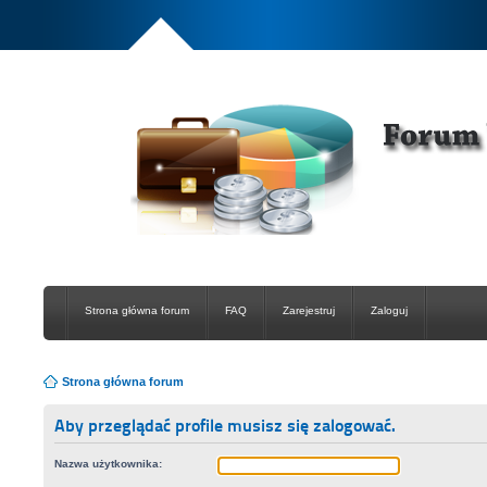
Strona główna forum
FAQ
Zarejestruj
Zaloguj
Strona główna forum
Aby przeglądać profile musisz się zalogować.
Nazwa użytkownika: