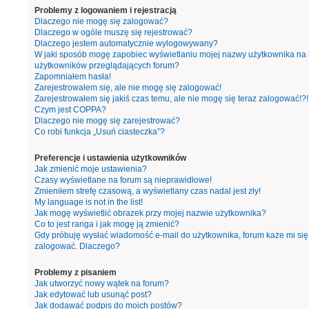
Problemy z logowaniem i rejestracją
Dlaczego nie mogę się zalogować?
Dlaczego w ogóle muszę się rejestrować?
Dlaczego jestem automatycznie wylogowywany?
W jaki sposób mogę zapobiec wyświetlaniu mojej nazwy użytkownika na l
użytkowników przeglądających forum?
Zapomniałem hasła!
Zarejestrowałem się, ale nie mogę się zalogować!
Zarejestrowałem się jakiś czas temu, ale nie mogę się teraz zalogować!?!
Czym jest COPPA?
Dlaczego nie mogę się zarejestrować?
Co robi funkcja „Usuń ciasteczka”?
Preferencje i ustawienia użytkowników
Jak zmienić moje ustawienia?
Czasy wyświetlane na forum są nieprawidłowe!
Zmieniłem strefę czasową, a wyświetlany czas nadal jest zły!
My language is not in the list!
Jak mogę wyświetlić obrazek przy mojej nazwie użytkownika?
Co to jest ranga i jak mogę ją zmienić?
Gdy próbuję wysłać wiadomość e-mail do użytkownika, forum każe mi się
zalogować. Dlaczego?
Problemy z pisaniem
Jak utworzyć nowy wątek na forum?
Jak edytować lub usunąć post?
Jak dodawać podpis do moich postów?