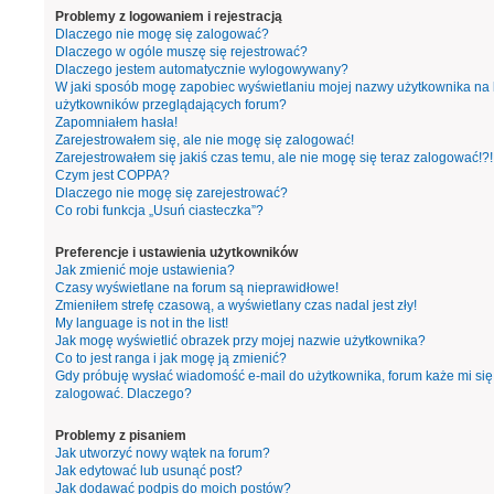
Problemy z logowaniem i rejestracją
Dlaczego nie mogę się zalogować?
Dlaczego w ogóle muszę się rejestrować?
Dlaczego jestem automatycznie wylogowywany?
W jaki sposób mogę zapobiec wyświetlaniu mojej nazwy użytkownika na l
użytkowników przeglądających forum?
Zapomniałem hasła!
Zarejestrowałem się, ale nie mogę się zalogować!
Zarejestrowałem się jakiś czas temu, ale nie mogę się teraz zalogować!?!
Czym jest COPPA?
Dlaczego nie mogę się zarejestrować?
Co robi funkcja „Usuń ciasteczka”?
Preferencje i ustawienia użytkowników
Jak zmienić moje ustawienia?
Czasy wyświetlane na forum są nieprawidłowe!
Zmieniłem strefę czasową, a wyświetlany czas nadal jest zły!
My language is not in the list!
Jak mogę wyświetlić obrazek przy mojej nazwie użytkownika?
Co to jest ranga i jak mogę ją zmienić?
Gdy próbuję wysłać wiadomość e-mail do użytkownika, forum każe mi się
zalogować. Dlaczego?
Problemy z pisaniem
Jak utworzyć nowy wątek na forum?
Jak edytować lub usunąć post?
Jak dodawać podpis do moich postów?