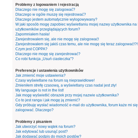
Problemy z logowaniem i rejestracją
Dlaczego nie mogę się zalogować?
Dlaczego w ogóle muszę się rejestrować?
Dlaczego jestem automatycznie wylogowywany?
W jaki sposób mogę zapobiec wyświetlaniu mojej nazwy użytkownika na l
użytkowników przeglądających forum?
Zapomniałem hasła!
Zarejestrowałem się, ale nie mogę się zalogować!
Zarejestrowałem się jakiś czas temu, ale nie mogę się teraz zalogować!?!
Czym jest COPPA?
Dlaczego nie mogę się zarejestrować?
Co robi funkcja „Usuń ciasteczka”?
Preferencje i ustawienia użytkowników
Jak zmienić moje ustawienia?
Czasy wyświetlane na forum są nieprawidłowe!
Zmieniłem strefę czasową, a wyświetlany czas nadal jest zły!
My language is not in the list!
Jak mogę wyświetlić obrazek przy mojej nazwie użytkownika?
Co to jest ranga i jak mogę ją zmienić?
Gdy próbuję wysłać wiadomość e-mail do użytkownika, forum każe mi się
zalogować. Dlaczego?
Problemy z pisaniem
Jak utworzyć nowy wątek na forum?
Jak edytować lub usunąć post?
Jak dodawać podpis do moich postów?