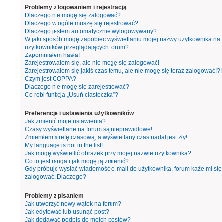
Problemy z logowaniem i rejestracją
Dlaczego nie mogę się zalogować?
Dlaczego w ogóle muszę się rejestrować?
Dlaczego jestem automatycznie wylogowywany?
W jaki sposób mogę zapobiec wyświetlaniu mojej nazwy użytkownika na l
użytkowników przeglądających forum?
Zapomniałem hasła!
Zarejestrowałem się, ale nie mogę się zalogować!
Zarejestrowałem się jakiś czas temu, ale nie mogę się teraz zalogować!?!
Czym jest COPPA?
Dlaczego nie mogę się zarejestrować?
Co robi funkcja „Usuń ciasteczka”?
Preferencje i ustawienia użytkowników
Jak zmienić moje ustawienia?
Czasy wyświetlane na forum są nieprawidłowe!
Zmieniłem strefę czasową, a wyświetlany czas nadal jest zły!
My language is not in the list!
Jak mogę wyświetlić obrazek przy mojej nazwie użytkownika?
Co to jest ranga i jak mogę ją zmienić?
Gdy próbuję wysłać wiadomość e-mail do użytkownika, forum każe mi się
zalogować. Dlaczego?
Problemy z pisaniem
Jak utworzyć nowy wątek na forum?
Jak edytować lub usunąć post?
Jak dodawać podpis do moich postów?